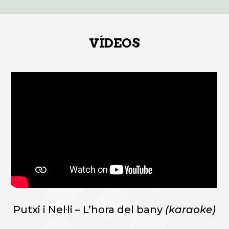
VÍDEOS
Putxi i Nel·li – L’hora del bany
(karaoke)