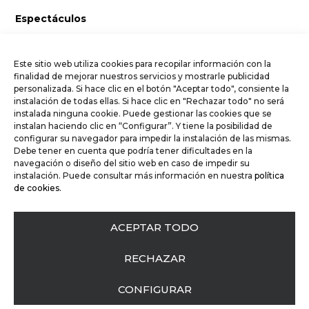
Espectáculos
El Arcoíris y la Luna
Puchi y Neli, desmontan rutinas
Este sitio web utiliza cookies para recopilar información con la
finalidad de mejorar nuestros servicios y mostrarle publicidad
Villa Zapatos
personalizada. Si hace clic en el botón "Aceptar todo", consiente la
instalación de todas ellas. Si hace clic en "Rechazar todo" no será
Calendario
instalada ninguna cookie. Puede gestionar las cookies que se
instalan haciendo clic en “Configurar”. Y tiene la posibilidad de
configurar su navegador para impedir la instalación de las mismas.
Contacto
Debe tener en cuenta que podría tener dificultades en la
navegación o diseño del sitio web en caso de impedir su
info@lamadelartista.cat
instalación. Puede consultar más información en nuestra
política
de cookies.
Glòria Arrufat +34 636 168 337
Raquel Loscos +34 660 212 992
ACEPTAR TODO
RECHAZAR
La Mà de l’Artista
© 2025. Todos los derechos
reservados.
Aviso legal
.
Política de cookies
.
Política de
CONFIGURAR
privacidad
. De
WeLoveWebs