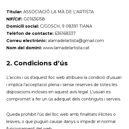
Titular:
ASSOCIACIÓ LA MÀ DE L’ARTISTA
NIF/CIF:
G01636158
Domicili social:
C/GOSCH, 9 08391 TIANA
Telèfon de contacte:
636168337
Correu electrònic:
alamadelartista@gmail.com
Nom del domini:
www.lamadelartista.cat
2. Condicions d’ús
L’accés i ús d’aquest lloc web atribueix la condició d’usuari
i implica l’acceptació plena i sense reserves de totes les
disposicions incloses en aquest avís legal. L’usuari es
compromet a fer un ús adequat dels continguts i serveis.
Queda prohibit l’ús del lloc web amb finalitats il·lícites o
lesives, o que puguin causar danys o impedir el normal
funcionament del web.